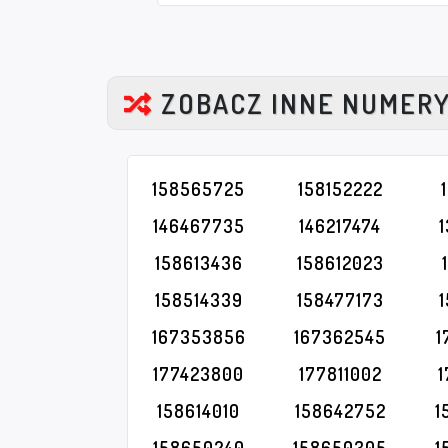
ZOBACZ INNE NUMER
158565725
158152222
146467735
146217474
158613436
158612023
158514339
158477173
167353856
167362545
1
177423800
177811002
158614010
158642752
1