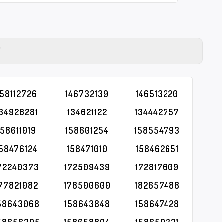
Y
158112726
146732139
146513220
134926281
134621122
134442757
158611019
158601254
158554793
158476124
158471010
158462651
72240373
172509439
172817609
177821082
178500600
182657488
58643068
158643848
158647428