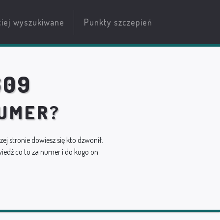
ciej wyszukiwane
Punkty szczepień
609
NUMER?
szej stronie dowiesz się kto dzwonił.
edź co to za numer i do kogo on