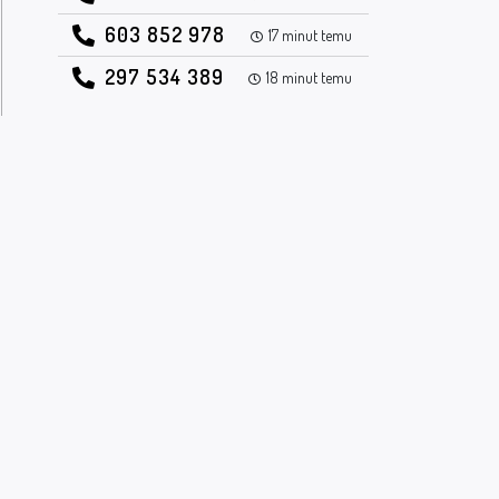
603 852 978
17 minut temu
297 534 389
18 minut temu