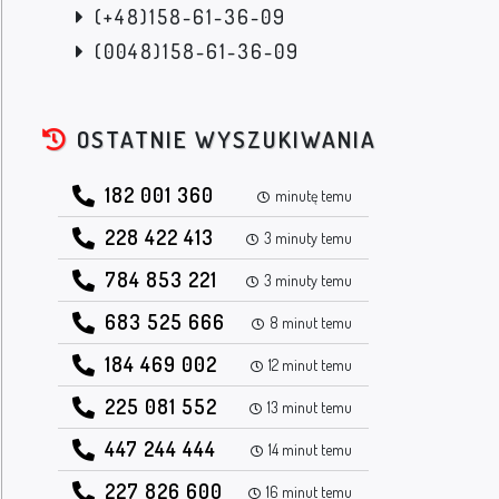
(+48)158-61-36-09
(0048)158-61-36-09
OSTATNIE WYSZUKIWANIA
182 001 360
minutę temu
228 422 413
3 minuty temu
784 853 221
3 minuty temu
683 525 666
8 minut temu
184 469 002
12 minut temu
225 081 552
13 minut temu
447 244 444
14 minut temu
227 826 600
16 minut temu