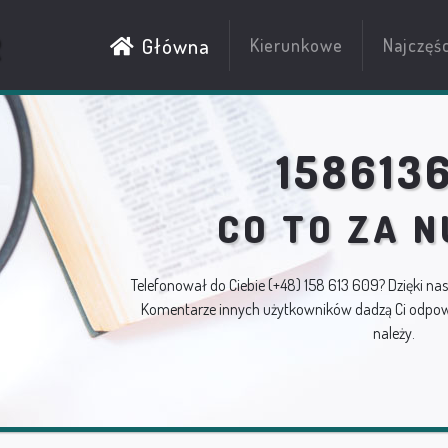
R
Główna
Kierunkowe
Najczęś
158613
CO TO ZA 
Telefonował do Ciebie
(+48) 158 613 609
? Dzięki na
Komentarze innych użytkowników dadzą Ci odpowi
należy.