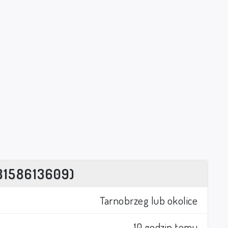
8158613609)
Tarnobrzeg lub okolice
10 godzin temu