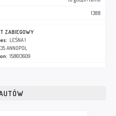
1388
ET ZABIEGOWY
es:
LEŚNA 1
235 ANNOPOL
on:
158613609
NAUTÓW