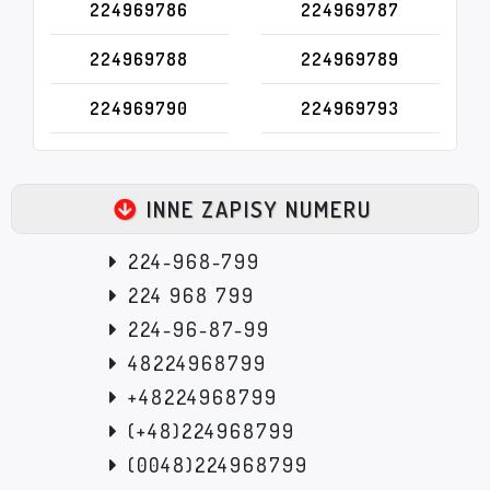
224969786
224969787
224969788
224969789
224969790
224969793
INNE ZAPISY NUMERU
224-968-799
224 968 799
224-96-87-99
48224968799
+48224968799
(+48)224968799
(0048)224968799