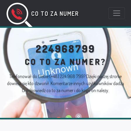
CO TO ZA NUMER
224968799
CO TO ZA NUMER?
Telefonował do Ciebie
(+48) 224 968 799
? Dzięki naszej stronie
dowiesz się kto dzwonił. Komentarze innych użytkowników dadzą
Ci odpowiedź co to za numer i do kogo on należy.