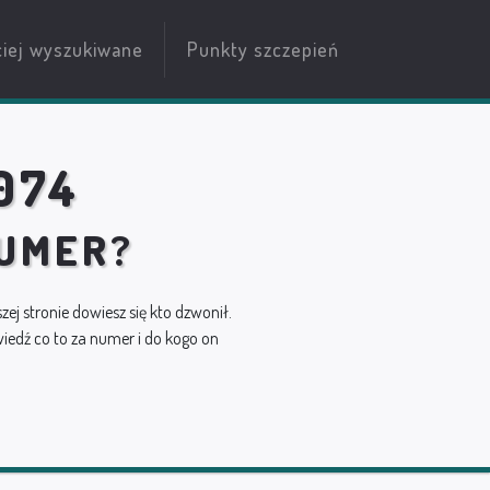
ciej wyszukiwane
Punkty szczepień
074
NUMER?
szej stronie dowiesz się kto dzwonił.
edź co to za numer i do kogo on