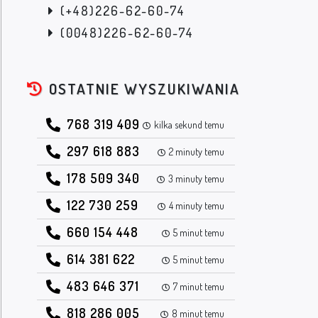
(+48)226-62-60-74
(0048)226-62-60-74
OSTATNIE WYSZUKIWANIA
768 319 409
kilka sekund temu
297 618 883
2 minuty temu
178 509 340
3 minuty temu
122 730 259
4 minuty temu
660 154 448
5 minut temu
614 381 622
5 minut temu
483 646 371
7 minut temu
818 286 005
8 minut temu