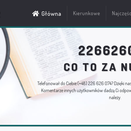
R
Główna
Kierunkowe
Najczęś
226626
CO TO ZA 
Telefonował do Ciebie
(+48) 226 626 074
? Dzięki na
Komentarze innych użytkowników dadzą Ci odpowi
należy.