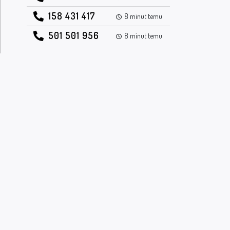
158 431 417
8 minut temu
501 501 956
8 minut temu