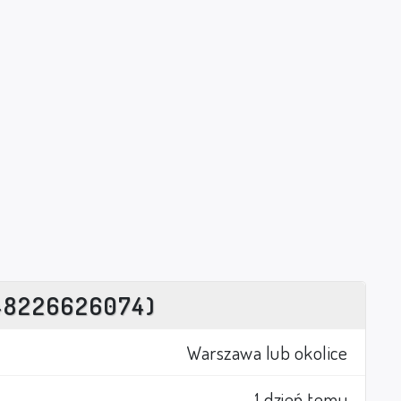
48226626074)
Warszawa lub okolice
1 dzień temu