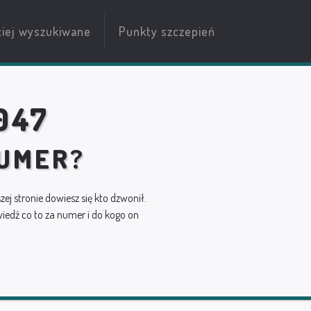
ciej wyszukiwane
Punkty szczepień
047
NUMER?
szej stronie dowiesz się kto dzwonił.
edź co to za numer i do kogo on