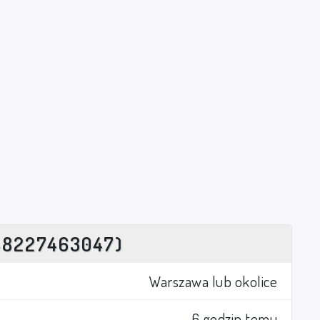
48227463047)
Warszawa lub okolice
6 godzin temu