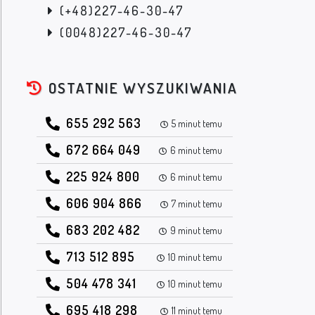
(+48)227-46-30-47
(0048)227-46-30-47
OSTATNIE WYSZUKIWANIA
655 292 563
5 minut temu
672 664 049
6 minut temu
225 924 800
6 minut temu
606 904 866
7 minut temu
683 202 482
9 minut temu
713 512 895
10 minut temu
504 478 341
10 minut temu
695 418 298
11 minut temu