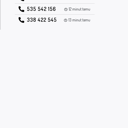
535 542 156
12 minut temu
338 422 545
13 minut temu