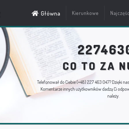
R
Główna
Kierunkowe
Najczęś
227463
CO TO ZA 
Telefonował do Ciebie
(+48) 227 463 047
? Dzięki na
Komentarze innych użytkowników dadzą Ci odpowi
należy.