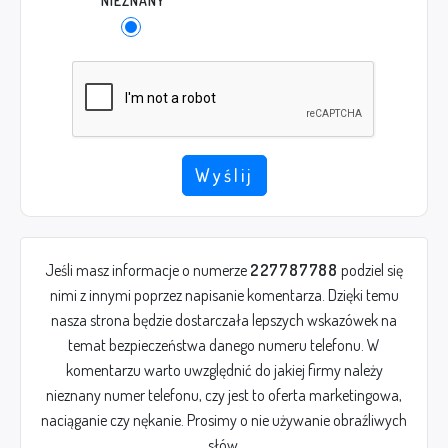
NIEZNANY
Wyślij
Jeśli masz informacje o numerze
227787788
podziel się
nimi z innymi poprzez napisanie komentarza. Dzięki temu
nasza strona będzie dostarczała lepszych wskazówek na
temat bezpieczeństwa danego numeru telefonu. W
komentarzu warto uwzględnić do jakiej firmy należy
nieznany numer telefonu, czy jest to oferta marketingowa,
naciąganie czy nękanie. Prosimy o nie używanie obraźliwych
słów.