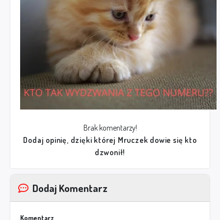
Brak komentarzy!
Dodaj opinię, dzięki której Mruczek dowie się kto
dzwonił!
Dodaj Komentarz
Komentarz