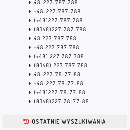
48-227-787-788
+48-227-787-788
(+48)227-787-788
(0048)227-787-788
48 227 787 788
+48 227 787 788
(+48) 227 787 788
(0048) 227 787 788
48-227-78-77-88
+48-227-78-77-88
(+48)227-78-77-88
(0048)227-78-77-88
OSTATNIE WYSZUKIWANIA