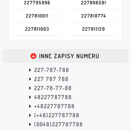
227795996
227806591
227810011
227810774
227811003
227811129
INNE ZAPISY NUMERU
227-787-788
227 787 788
227-78-77-88
48227787788
+48227787788
(+48)227787788
(0048)227787788