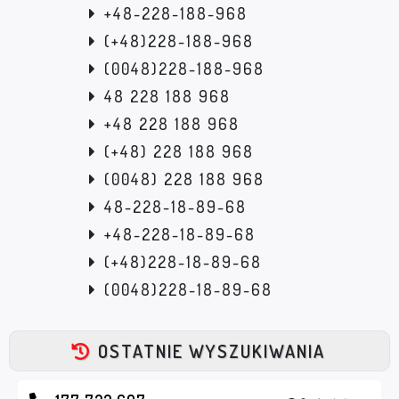
+48-228-188-968
(+48)228-188-968
(0048)228-188-968
48 228 188 968
+48 228 188 968
(+48) 228 188 968
(0048) 228 188 968
48-228-18-89-68
+48-228-18-89-68
(+48)228-18-89-68
(0048)228-18-89-68
OSTATNIE WYSZUKIWANIA