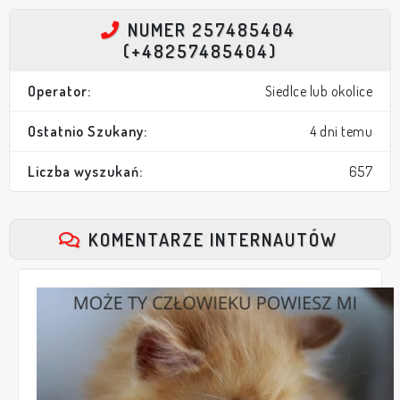
NUMER 257485404
(+48257485404)
Operator:
Siedlce lub okolice
Ostatnio Szukany:
4 dni temu
Liczba wyszukań:
657
KOMENTARZE INTERNAUTÓW