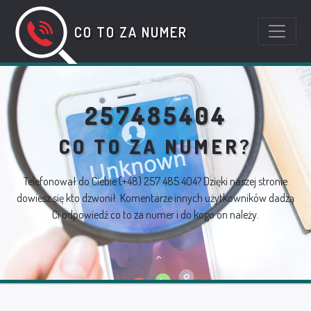
CO TO ZA NUMER
257485404
CO TO ZA NUMER?
Telefonował do Ciebie
(+48) 257 485 404
? Dzięki naszej stronie
dowiesz się kto dzwonił. Komentarze innych użytkowników dadzą
Ci odpowiedź co to za numer i do kogo on należy.