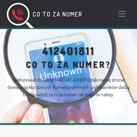
CO TO ZA NUMER
412401811
CO TO ZA NUMER?
Telefonował do Ciebie
(+48) 412 401 811
? Dzięki naszej stronie
dowiesz się kto dzwonił. Komentarze innych użytkowników dadzą
Ci odpowiedź co to za numer i do kogo on należy.