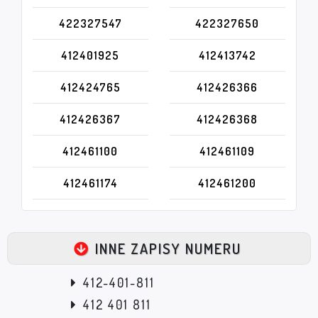
422327547
422327650
412401925
412413742
412424765
412426366
412426367
412426368
412461100
412461109
412461174
412461200
INNE ZAPISY NUMERU
412-401-811
412 401 811