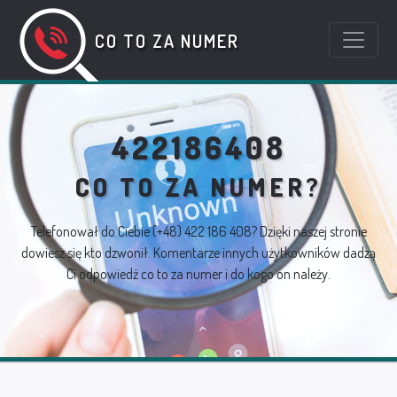
CO TO ZA NUMER
422186408
CO TO ZA NUMER?
Telefonował do Ciebie
(+48) 422 186 408
? Dzięki naszej stronie
dowiesz się kto dzwonił. Komentarze innych użytkowników dadzą
Ci odpowiedź co to za numer i do kogo on należy.