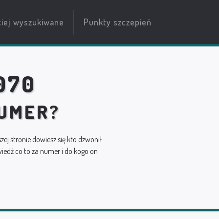
ciej wyszukiwane
Punkty szczepień
070
NUMER?
szej stronie dowiesz się kto dzwonił.
edź co to za numer i do kogo on