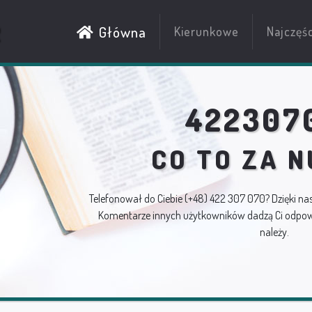
R
Główna
Kierunkowe
Najczęś
422307
CO TO ZA 
Telefonował do Ciebie
(+48) 422 307 070
? Dzięki na
Komentarze innych użytkowników dadzą Ci odpowi
należy.