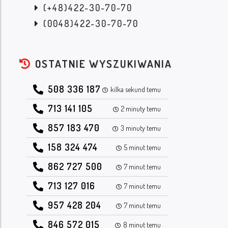
(+48)422-30-70-70
(0048)422-30-70-70
OSTATNIE WYSZUKIWANIA
508 336 187
kilka sekund temu
713 141 105
2 minuty temu
857 183 470
3 minuty temu
158 324 474
5 minut temu
862 727 500
7 minut temu
713 127 016
7 minut temu
957 428 204
7 minut temu
846 572 015
8 minut temu