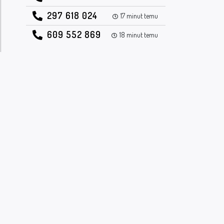
297 618 024
17 minut temu
609 552 869
18 minut temu