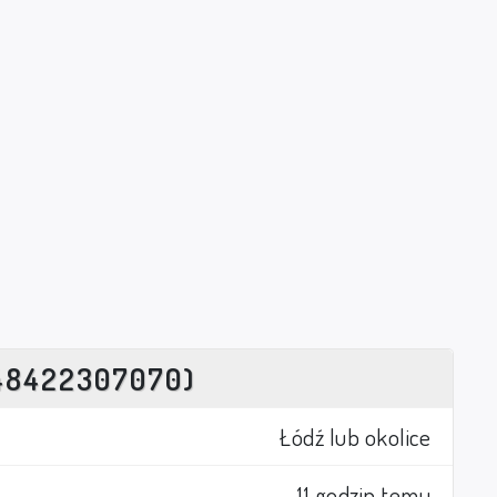
48422307070)
Łódź lub okolice
11 godzin temu