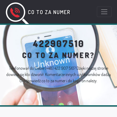
CO TO ZA NUMER
422907510
CO TO ZA NUMER?
Telefonował do Ciebie
(+48) 422 907 510
? Dzięki naszej stronie
dowiesz się kto dzwonił. Komentarze innych użytkowników dadzą
Ci odpowiedź co to za numer i do kogo on należy.