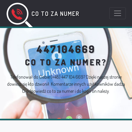
CO TO ZA NUMER
447104669
CO TO ZA NUMER?
Telefonował do Ciebie
(+48) 447 104 669
? Dzięki naszej stronie
dowiesz się kto dzwonił. Komentarze innych użytkowników dadzą
Ci odpowiedź co to za numer i do kogo on należy.