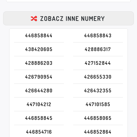
ZOBACZ INNE NUMERY
446858844
446858843
438420605
428886317
428886203
427152844
426790954
426655330
426644280
426432355
447104212
447101585
446858845
446858065
446854716
446852864