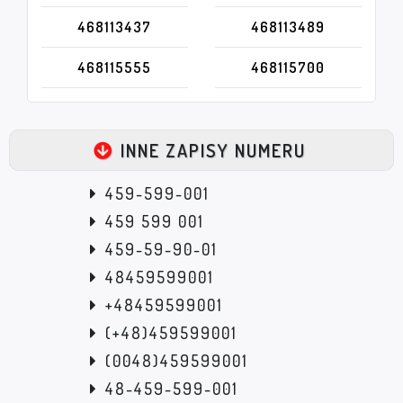
468113437
468113489
468115555
468115700
INNE ZAPISY NUMERU
459-599-001
459 599 001
459-59-90-01
48459599001
+48459599001
(+48)459599001
(0048)459599001
48-459-599-001