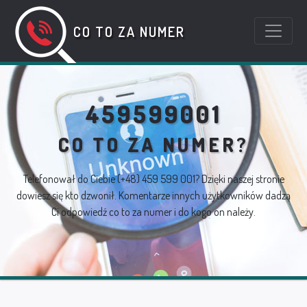
CO TO ZA NUMER
459599001
CO TO ZA NUMER?
Telefonował do Ciebie
(+48) 459 599 001
? Dzięki naszej stronie
dowiesz się kto dzwonił. Komentarze innych użytkowników dadzą
Ci odpowiedź co to za numer i do kogo on należy.