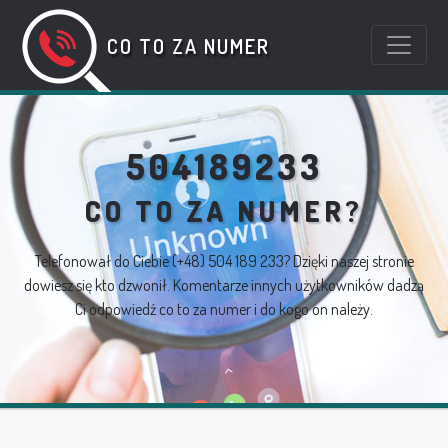
CO TO ZA NUMER
504189233
CO TO ZA NUMER?
Telefonował do Ciebie
(+48) 504 189 233
? Dzięki naszej stronie
dowiesz się kto dzwonił. Komentarze innych użytkowników dadzą
Ci odpowiedź co to za numer i do kogo on należy.