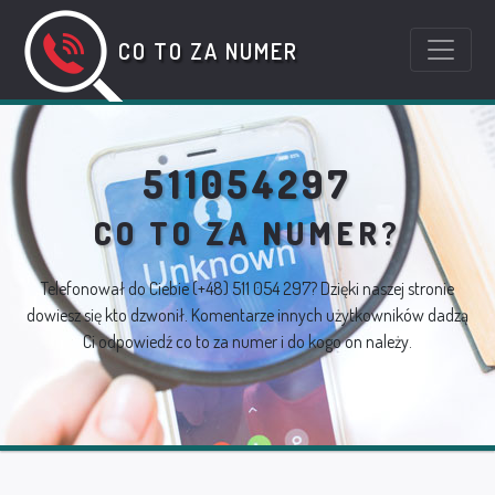
CO TO ZA NUMER
511054297
CO TO ZA NUMER?
Telefonował do Ciebie
(+48) 511 054 297
? Dzięki naszej stronie
dowiesz się kto dzwonił. Komentarze innych użytkowników dadzą
Ci odpowiedź co to za numer i do kogo on należy.