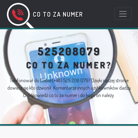
CO TO ZA NUMER
525208079
CO TO ZA NUMER?
Telefonował do Ciebie
(+48) 525 208 079
? Dzięki naszej stronie
dowiesz się kto dzwonił. Komentarze innych użytkowników dadzą
Ci odpowiedź co to za numer i do kogo on należy.