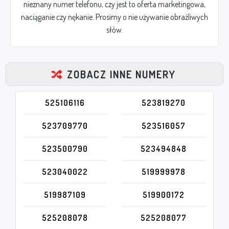
nieznany numer telefonu, czy jest to oferta marketingowa,
naciąganie czy nękanie. Prosimy o nie używanie obraźliwych
słów.
ZOBACZ INNE NUMERY
525106116
523819270
523709770
523516057
523500790
523494848
523040022
519999978
519987109
519900172
525208078
525208077