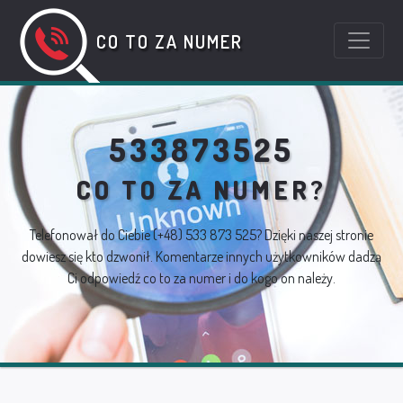
CO TO ZA NUMER
533873525
CO TO ZA NUMER?
Telefonował do Ciebie
(+48) 533 873 525
? Dzięki naszej stronie
dowiesz się kto dzwonił. Komentarze innych użytkowników dadzą
Ci odpowiedź co to za numer i do kogo on należy.