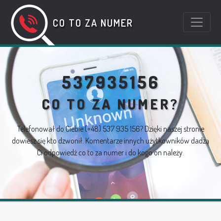
CO TO ZA NUMER
537935156
CO TO ZA NUMER?
Telefonował do Ciebie
(+48) 537 935 156
? Dzięki naszej stronie
dowiesz się kto dzwonił. Komentarze innych użytkowników dadzą
Ci odpowiedź co to za numer i do kogo on należy.