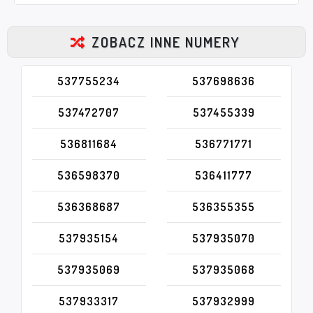
ZOBACZ INNE NUMERY
537755234
537698636
537472707
537455339
536811684
536771771
536598370
536411777
536368687
536355355
537935154
537935070
537935069
537935068
537933317
537932999