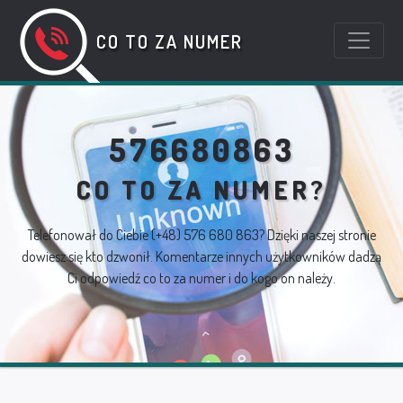
CO TO ZA NUMER
576680863
CO TO ZA NUMER?
Telefonował do Ciebie
(+48) 576 680 863
? Dzięki naszej stronie
dowiesz się kto dzwonił. Komentarze innych użytkowników dadzą
Ci odpowiedź co to za numer i do kogo on należy.