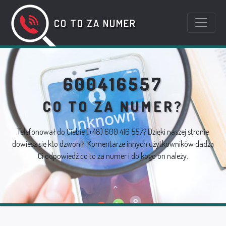
CO TO ZA NUMER
600416557
CO TO ZA NUMER?
Telefonował do Ciebie
(+48) 600 416 557
? Dzięki naszej stronie
dowiesz się kto dzwonił. Komentarze innych użytkowników dadzą
Ci odpowiedź co to za numer i do kogo on należy.