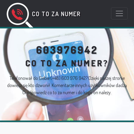
CO TO ZA NUMER
603976942
CO TO ZA NUMER?
Telefonował do Ciebie
(+48) 603 976 942
? Dzięki naszej stronie
dowiesz się kto dzwonił. Komentarze innych użytkowników dadzą
Ci odpowiedź co to za numer i do kogo on należy.