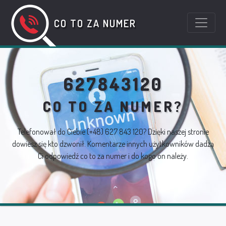
CO TO ZA NUMER
627843120
CO TO ZA NUMER?
Telefonował do Ciebie
(+48) 627 843 120
? Dzięki naszej stronie
dowiesz się kto dzwonił. Komentarze innych użytkowników dadzą
Ci odpowiedź co to za numer i do kogo on należy.