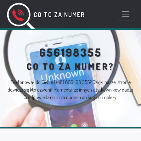
CO TO ZA NUMER
656198355
CO TO ZA NUMER?
Telefonował do Ciebie
(+48) 656 198 355
? Dzięki naszej stronie
dowiesz się kto dzwonił. Komentarze innych użytkowników dadzą
Ci odpowiedź co to za numer i do kogo on należy.