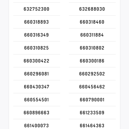
632752300
632688030
660318893
660318460
660316349
660311884
660310825
660310802
660300422
660300186
660296081
660292502
660430347
660456462
660554501
660790001
660896663
661233509
661400073
661464363