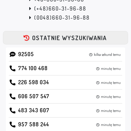
(+48)660-31-96-88
(0048)660-31-96-88
OSTATNIE WYSZUKIWANIA
92505
kilka sekund temu
774 100 468
minutę temu
226 598 034
minutę temu
606 507 547
minutę temu
483 343 607
minutę temu
957 588 244
minutę temu