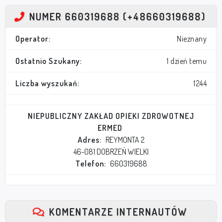
NUMER 660319688 (+48660319688)
Operator:
Nieznany
Ostatnio Szukany:
1 dzień temu
Liczba wyszukań:
1244
NIEPUBLICZNY ZAKŁAD OPIEKI ZDROWOTNEJ
ERMED
Adres:
REYMONTA 2
46-081 DOBRZEŃ WIELKI
Telefon:
660319688
KOMENTARZE INTERNAUTÓW