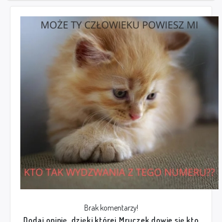
Brak komentarzy!
Dodaj opinię, dzięki której Mruczek dowie się kto