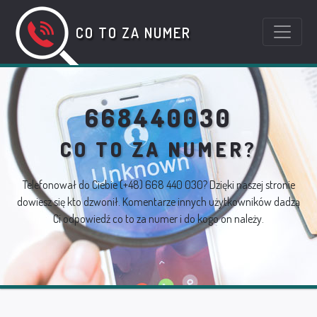
CO TO ZA NUMER
668440030
CO TO ZA NUMER?
Telefonował do Ciebie
(+48) 668 440 030
? Dzięki naszej stronie
dowiesz się kto dzwonił. Komentarze innych użytkowników dadzą
Ci odpowiedź co to za numer i do kogo on należy.