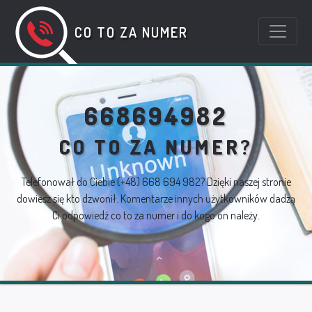
CO TO ZA NUMER
668694982
CO TO ZA NUMER?
Telefonował do Ciebie
(+48) 668 694 982
? Dzięki naszej stronie
dowiesz się kto dzwonił. Komentarze innych użytkowników dadzą
Ci odpowiedź co to za numer i do kogo on należy.