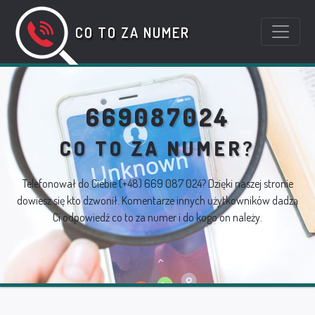
CO TO ZA NUMER
669087024
CO TO ZA NUMER?
Telefonował do Ciebie
(+48) 669 087 024
? Dzięki naszej stronie
dowiesz się kto dzwonił. Komentarze innych użytkowników dadzą
Ci odpowiedź co to za numer i do kogo on należy.