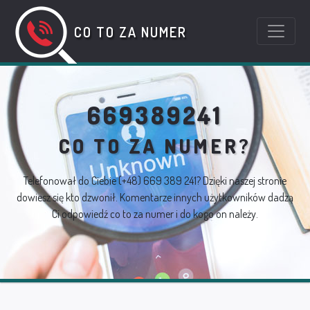
CO TO ZA NUMER
669389241
CO TO ZA NUMER?
Telefonował do Ciebie
(+48) 669 389 241
? Dzięki naszej stronie
dowiesz się kto dzwonił. Komentarze innych użytkowników dadzą
Ci odpowiedź co to za numer i do kogo on należy.