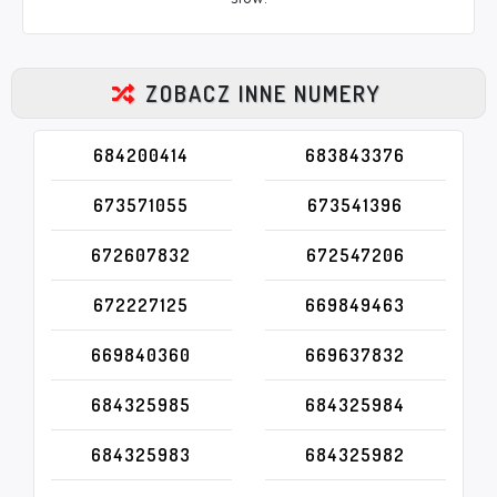
ZOBACZ INNE NUMERY
684200414
683843376
673571055
673541396
672607832
672547206
672227125
669849463
669840360
669637832
684325985
684325984
684325983
684325982