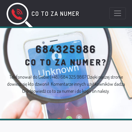
CO TO ZA NUMER
684325986
CO TO ZA NUMER?
Telefonował do Ciebie
(+48) 684 325 986
? Dzięki naszej stronie
dowiesz się kto dzwonił. Komentarze innych użytkowników dadzą
Ci odpowiedź co to za numer i do kogo on należy.