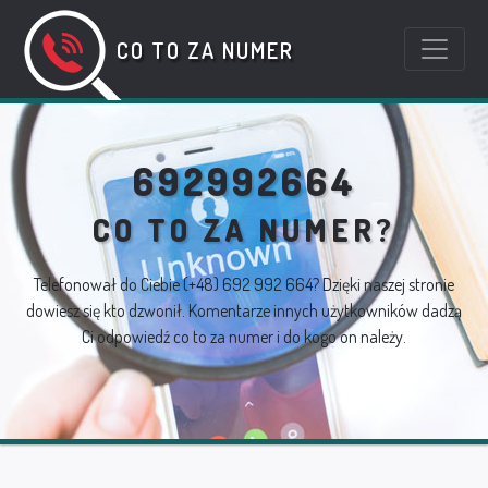
CO TO ZA NUMER
692992664
CO TO ZA NUMER?
Telefonował do Ciebie
(+48) 692 992 664
? Dzięki naszej stronie
dowiesz się kto dzwonił. Komentarze innych użytkowników dadzą
Ci odpowiedź co to za numer i do kogo on należy.