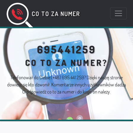
CO TO ZA NUMER
695441259
CO TO ZA NUMER?
Telefonował do Ciebie
(+48) 695 441 259
? Dzięki naszej stronie
dowiesz się kto dzwonił. Komentarze innych użytkowników dadzą
Ci odpowiedź co to za numer i do kogo on należy.