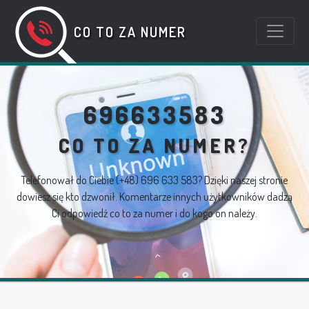
CO TO ZA NUMER
696633583
CO TO ZA NUMER?
Telefonował do Ciebie
(+48) 696 633 583
? Dzięki naszej stronie
dowiesz się kto dzwonił. Komentarze innych użytkowników dadzą
Ci odpowiedź co to za numer i do kogo on należy.