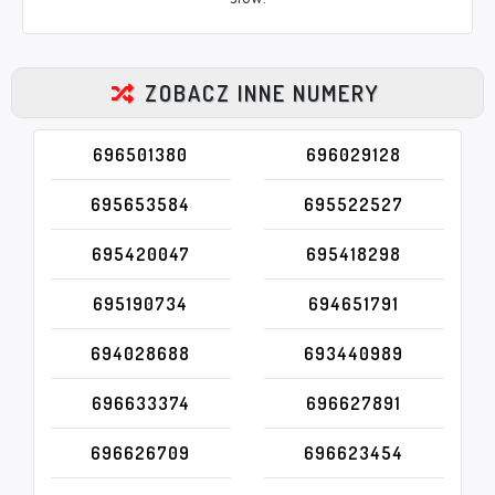
ZOBACZ INNE NUMERY
696501380
696029128
695653584
695522527
695420047
695418298
695190734
694651791
694028688
693440989
696633374
696627891
696626709
696623454