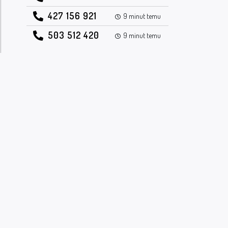
427 156 921
9 minut temu
503 512 420
9 minut temu