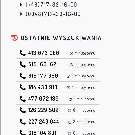
(+48)717-33-16-00
(0048)717-33-16-00
OSTATNIE WYSZUKIWANIA
413 073 000
minutę temu
515 163 162
minutę temu
618 177 060
3 minuty temu
184 430 910
4 minuty temu
477 072 189
7 minut temu
126 229 502
8 minut temu
227 243 644
8 minut temu
618 104 831
8 minut temu