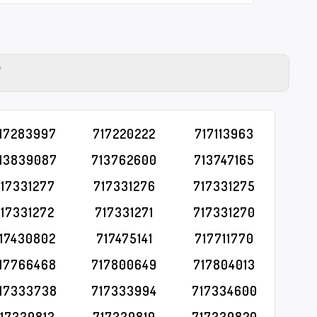
Y
17283997
717220222
717113963
13839087
713762600
713747165
17331277
717331276
717331275
717331272
717331271
717331270
17430802
717475141
717711770
17766468
717800649
717804013
17333738
717333994
717334600