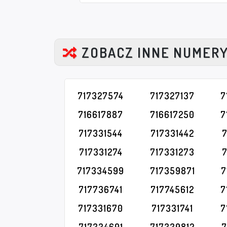
ZOBACZ INNE NUMER
717327574
717327137
7
716617887
716617250
7
717331544
717331442
7
717331274
717331273
717334599
717359871
7
717736741
717745612
7
717331670
717331741
7