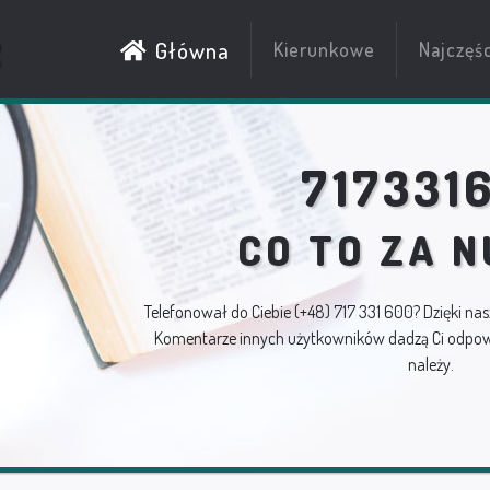
R
Główna
Kierunkowe
Najczęś
717331
CO TO ZA 
Telefonował do Ciebie
(+48) 717 331 600
? Dzięki nas
Komentarze innych użytkowników dadzą Ci odpowi
należy.