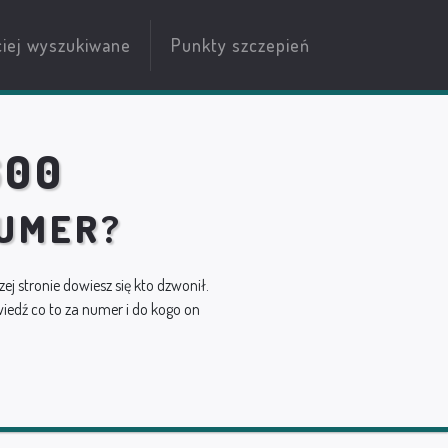
ciej wyszukiwane
Punkty szczepień
600
NUMER?
zej stronie dowiesz się kto dzwonił.
edź co to za numer i do kogo on