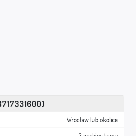
8717331600)
Wrocław lub okolice
2 godziny temu