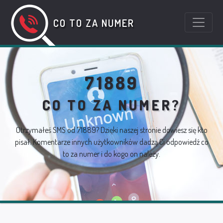
CO TO ZA NUMER
71889
CO TO ZA NUMER?
Otrzymałeś SMS od 71889? Dzięki naszej stronie dowiesz się kto
pisał. Komentarze innych użytkowników dadzą Ci odpowiedź co
to za numer i do kogo on należy.