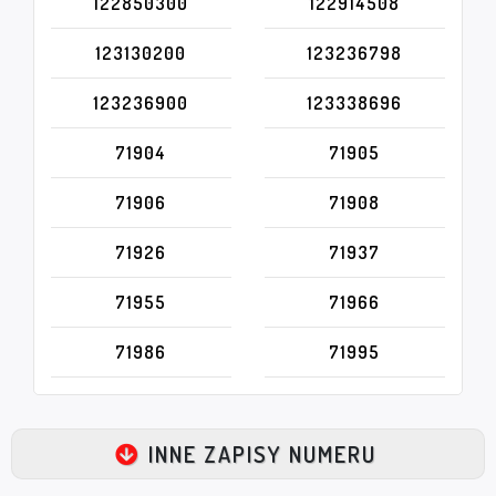
122850300
122914508
123130200
123236798
123236900
123338696
71904
71905
71906
71908
71926
71937
71955
71966
71986
71995
INNE ZAPISY NUMERU