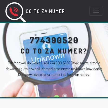
CO TO ZA NUMER
774390520
CO TO ZA NUMER?
Telefonował do Ciebie
(+48) 774 390 520
? Dzięki naszej stronie
dowiesz się kto dzwonił. Komentarze innych użytkowników dadzą
Ci odpowiedź co to za numer i do kogo on należy.