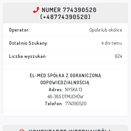
NUMER 774390520
(+48774390520)
Operator:
Opole lub okolice
Ostatnio Szukany:
4 dni temu
Liczba wyszukań:
624
EL-MED SPÓŁKA Z OGRANICZONĄ
ODPOWIEDZIALNOŚCIĄ
Adres:
NYSKA 13
48-385 OTMUCHÓW
Telefon:
774390520