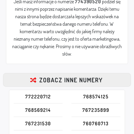
Jeśli masz informacje o numerze
774390520
podziel się
nimi z innymi poprzez napisanie komentarza. Dzięki temu
nasza strona będzie dostarczała lepszych wskazówek na
temat bezpieczeństwa danego numeru telefonu. W
komentarzu warto uwzględnić do jakiej firmy należy
nieznany numer telefonu, czy jest to oferta marketingowa,
naciąganie czy nękanie. Prosimy o nie używanie obraźliwych
słów.
ZOBACZ INNE NUMERY
772220712
768574125
768569214
767235899
767231530
760760713