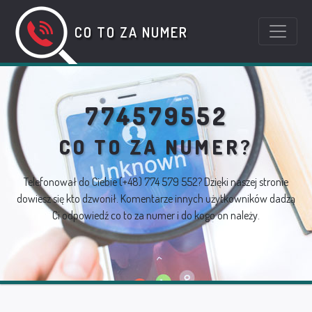
CO TO ZA NUMER
774579552
CO TO ZA NUMER?
Telefonował do Ciebie
(+48) 774 579 552
? Dzięki naszej stronie
dowiesz się kto dzwonił. Komentarze innych użytkowników dadzą
Ci odpowiedź co to za numer i do kogo on należy.