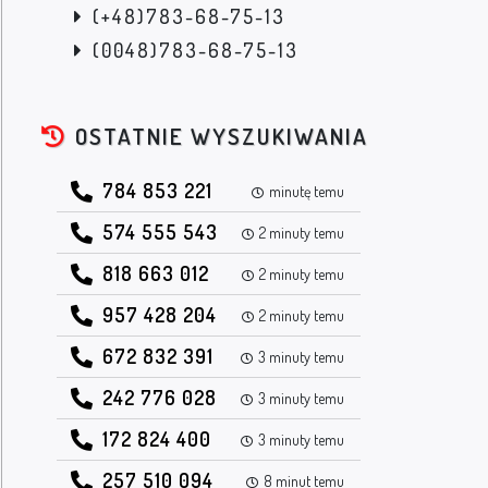
(+48)783-68-75-13
(0048)783-68-75-13
OSTATNIE WYSZUKIWANIA
784 853 221
minutę temu
574 555 543
2 minuty temu
818 663 012
2 minuty temu
957 428 204
2 minuty temu
672 832 391
3 minuty temu
242 776 028
3 minuty temu
172 824 400
3 minuty temu
257 510 094
8 minut temu