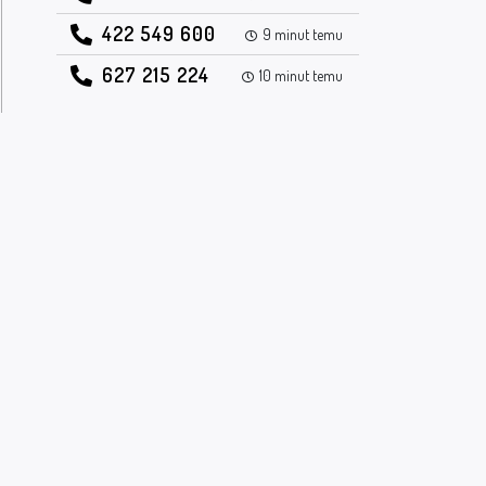
422 549 600
9 minut temu
627 215 224
10 minut temu