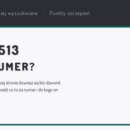
ciej wyszukiwane
Punkty szczepień
513
NUMER?
szej stronie dowiesz się kto dzwonił.
edź co to za numer i do kogo on