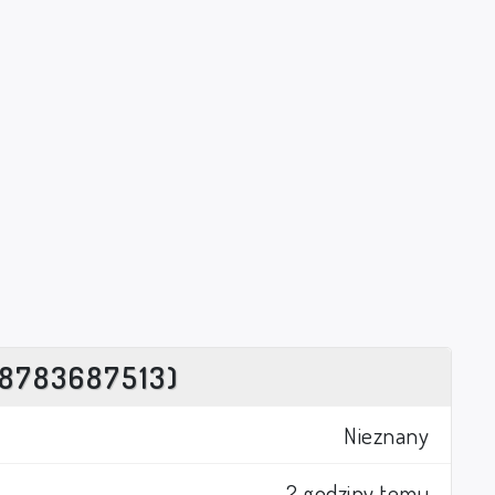
8783687513)
Nieznany
2 godziny temu