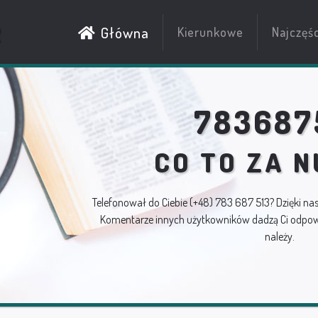
R
Główna
Kierunkowe
Najczęś
783687
CO TO ZA 
Telefonował do Ciebie
(+48) 783 687 513
? Dzięki na
Komentarze innych użytkowników dadzą Ci odpowi
należy.