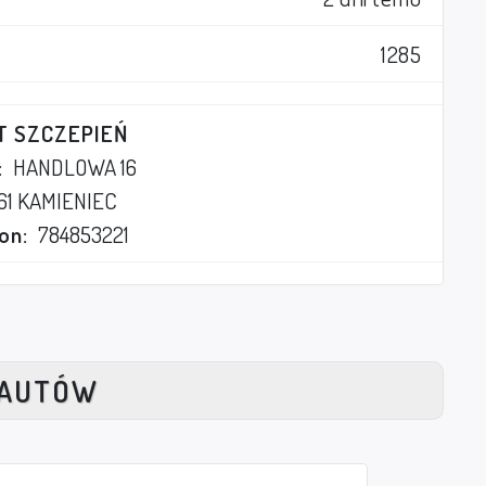
1285
T SZCZEPIEŃ
:
HANDLOWA 16
61 KAMIENIEC
on:
784853221
NAUTÓW