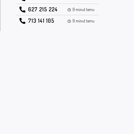
627 215 224
9 minut temu
713 141 105
9 minut temu