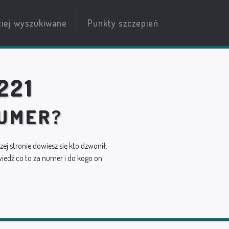
ciej wyszukiwane
Punkty szczepień
221
NUMER?
szej stronie dowiesz się kto dzwonił.
edź co to za numer i do kogo on