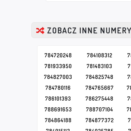
ZOBACZ INNE NUMER
784720248
784108312
7
781933950
781483103
7
784827003
784825748
7
784780116
784765667
7
786101393
786275448
7
788691653
788707104
7
784864188
784877372
7