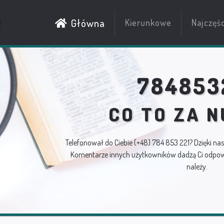
R
Główna
Kierunkowe
Najczęś
784853
CO TO ZA 
Telefonował do Ciebie
(+48) 784 853 221
? Dzięki na
Komentarze innych użytkowników dadzą Ci odpowi
należy.