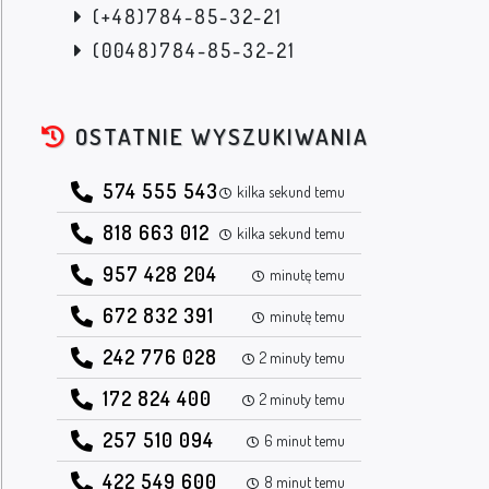
(+48)784-85-32-21
(0048)784-85-32-21
OSTATNIE WYSZUKIWANIA
574 555 543
kilka sekund temu
818 663 012
kilka sekund temu
957 428 204
minutę temu
672 832 391
minutę temu
242 776 028
2 minuty temu
172 824 400
2 minuty temu
257 510 094
6 minut temu
422 549 600
8 minut temu