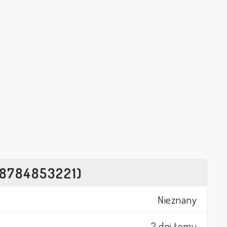
8784853221)
Nieznany
2 dni temu