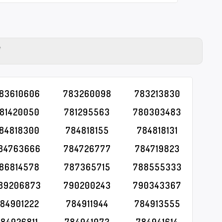
Y
83610606
783260098
783213830
81420050
781295563
780303483
84818300
784818155
784818131
84763666
784726777
784719823
86814578
787365715
788555333
89206873
790200243
790343367
84901222
784911944
784913555