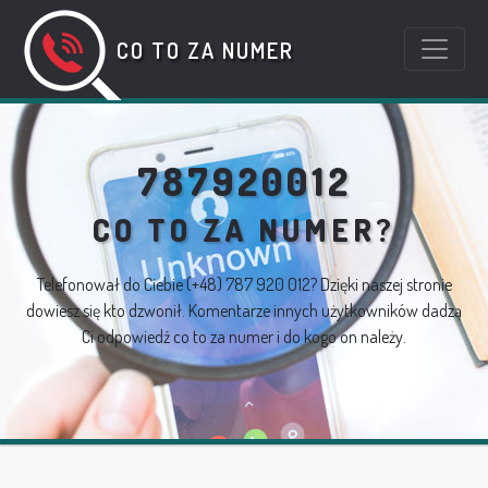
CO TO ZA NUMER
787920012
CO TO ZA NUMER?
Telefonował do Ciebie
(+48) 787 920 012
? Dzięki naszej stronie
dowiesz się kto dzwonił. Komentarze innych użytkowników dadzą
Ci odpowiedź co to za numer i do kogo on należy.