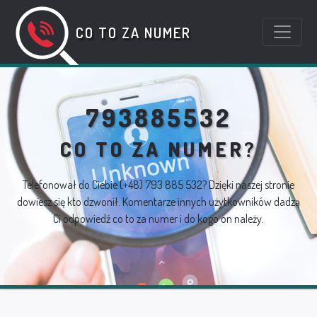
CO TO ZA NUMER
793885532
CO TO ZA NUMER?
Telefonował do Ciebie
(+48) 793 885 532
? Dzięki naszej stronie
dowiesz się kto dzwonił. Komentarze innych użytkowników dadzą
Ci odpowiedź co to za numer i do kogo on należy.