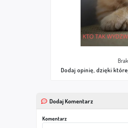
Brak
Dodaj opinię, dzięki któr
Dodaj Komentarz
Komentarz