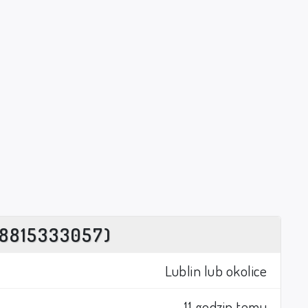
8815333057)
Lublin lub okolice
11 godzin temu