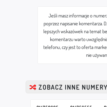
Jeśli masz informacje o nume
poprzez napisanie komentarza. Dz
lepszych wskazówek na temat be
komentarzu warto uwzględnić 
telefonu, czy jest to oferta mark
nie używan
ZOBACZ INNE NUMER