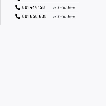
601 444 156
13 minut temu
601 056 638
13 minut temu