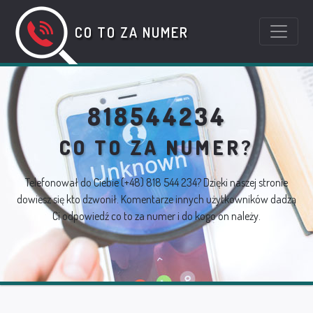
CO TO ZA NUMER
818544234
CO TO ZA NUMER?
Telefonował do Ciebie
(+48) 818 544 234
? Dzięki naszej stronie
dowiesz się kto dzwonił. Komentarze innych użytkowników dadzą
Ci odpowiedź co to za numer i do kogo on należy.