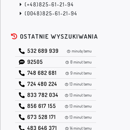
(+48)825-61-21-94
(0048)825-61-21-94
OSTATNIE WYSZUKIWANIA
532 689 939
minutę temu
92505
8 minut temu
748 682 681
9 minut temu
724 480 224
13 minut temu
833 782 034
13 minut temu
856 617 155
13 minut temu
673 528 171
13 minut temu
483 646 371
14 minut temu