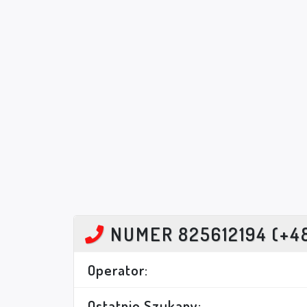
NUMER 825612194 (+4
Operator:
Ostatnio Szukany: