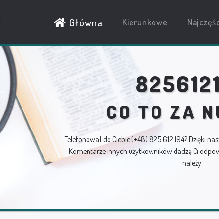
R
Główna
Kierunkowe
Najczęś
825612
CO TO ZA 
Telefonował do Ciebie
(+48) 825 612 194
? Dzięki nas
Komentarze innych użytkowników dadzą Ci odpowi
należy.