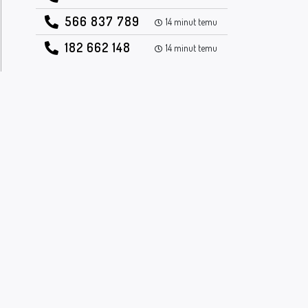
566 837 789
14 minut temu
182 662 148
14 minut temu