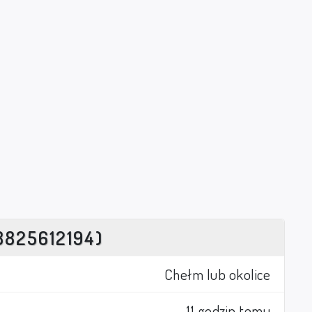
8825612194)
Chełm lub okolice
11 godzin temu