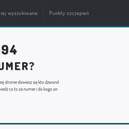
ciej wyszukiwane
Punkty szczepień
194
NUMER?
zej stronie dowiesz się kto dzwonił.
edź co to za numer i do kogo on