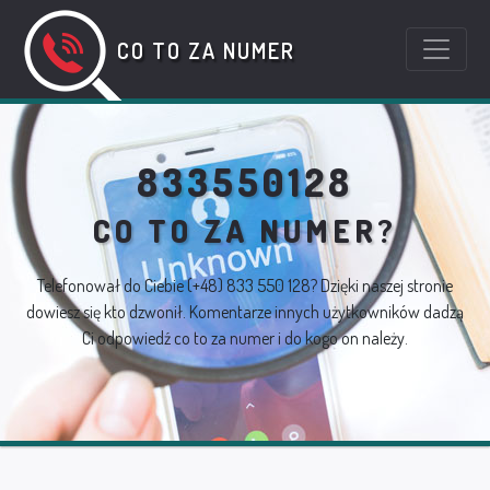
CO TO ZA NUMER
833550128
CO TO ZA NUMER?
Telefonował do Ciebie
(+48) 833 550 128
? Dzięki naszej stronie
dowiesz się kto dzwonił. Komentarze innych użytkowników dadzą
Ci odpowiedź co to za numer i do kogo on należy.