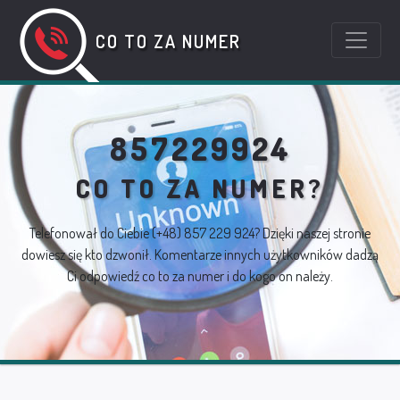
CO TO ZA NUMER
857229924
CO TO ZA NUMER?
Telefonował do Ciebie
(+48) 857 229 924
? Dzięki naszej stronie
dowiesz się kto dzwonił. Komentarze innych użytkowników dadzą
Ci odpowiedź co to za numer i do kogo on należy.