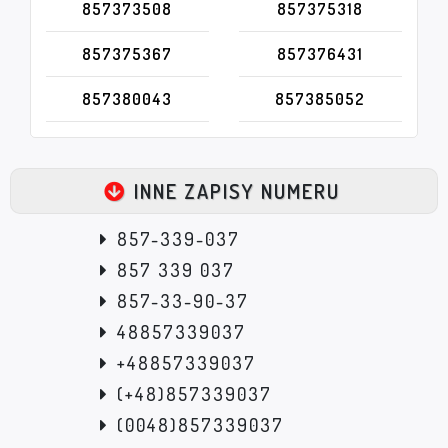
857373508
857375318
857375367
857376431
857380043
857385052
INNE ZAPISY NUMERU
857-339-037
857 339 037
857-33-90-37
48857339037
+48857339037
(+48)857339037
(0048)857339037