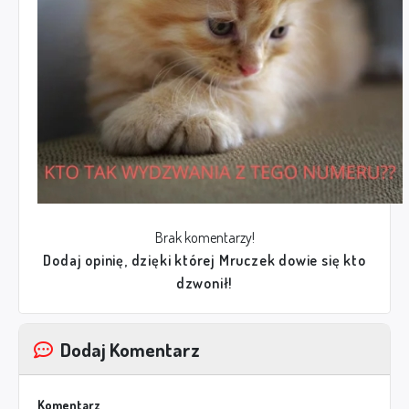
Brak komentarzy!
Dodaj opinię, dzięki której Mruczek dowie się kto
dzwonił!
Dodaj Komentarz
Komentarz