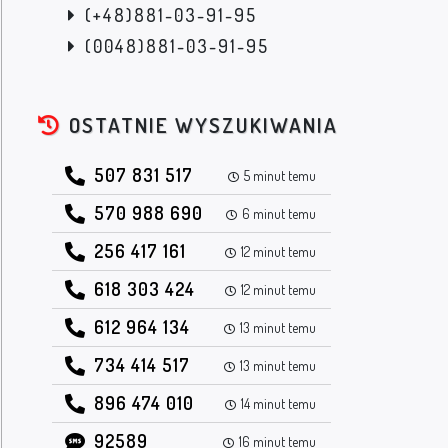
(+48)881-03-91-95
(0048)881-03-91-95
OSTATNIE WYSZUKIWANIA
507 831 517
5 minut temu
570 988 690
6 minut temu
256 417 161
12 minut temu
618 303 424
12 minut temu
612 964 134
13 minut temu
734 414 517
13 minut temu
896 474 010
14 minut temu
92589
16 minut temu