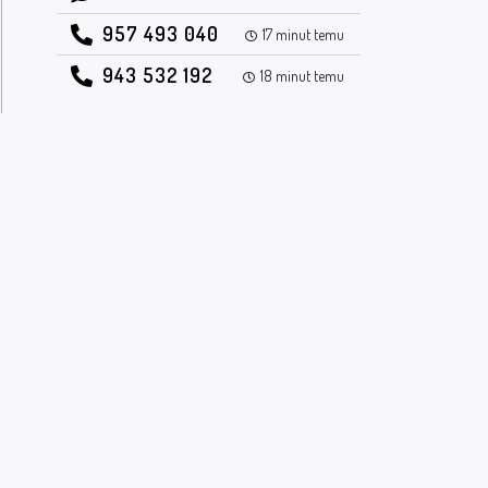
957 493 040
17 minut temu
943 532 192
18 minut temu