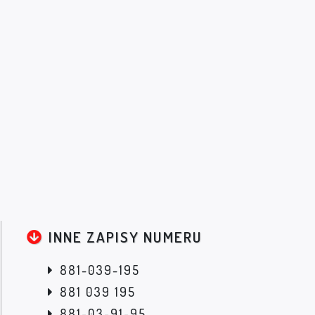
INNE ZAPISY NUMERU
881-039-195
881 039 195
881-03-91-95