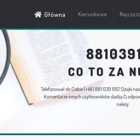
R
Główna
Kierunkowe
Najczęś
881039
CO TO ZA 
Telefonował do Ciebie
(+48) 881 039 195
? Dzięki na
Komentarze innych użytkowników dadzą Ci odpowi
należy.