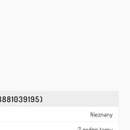
8881039195)
Nieznany
7 godzin temu