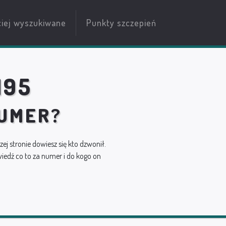
ciej wyszukiwane
Punkty szczepień
195
NUMER?
szej stronie dowiesz się kto dzwonił.
edź co to za numer i do kogo on