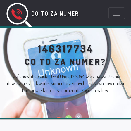
CO TO ZA NUMER
146317734
CO TO ZA NUMER?
Telefonował do Ciebie
(+48) 146 317 734
? Dzięki naszej stronie
dowiesz się kto dzwonił. Komentarze innych użytkowników dadzą
Ci odpowiedź co to za numer i do kogo on należy.