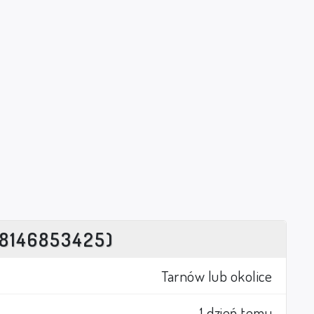
8146853425)
Tarnów lub okolice
1 dzień temu