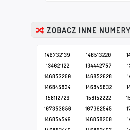
ZOBACZ INNE NUMER
146732139
146513220
1
134621122
134442757
146853200
146852628
146845834
146845832
1
158112726
158152222
1
167353856
167362545
1
146854549
146858200