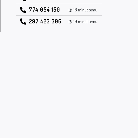
774 054 150
18 minut temu
297 423 306
19 minut temu