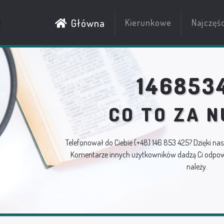
R
Główna
Kierunkowe
Najczęś
146853
CO TO ZA 
Telefonował do Ciebie
(+48) 146 853 425
? Dzięki nas
Komentarze innych użytkowników dadzą Ci odpowi
należy.