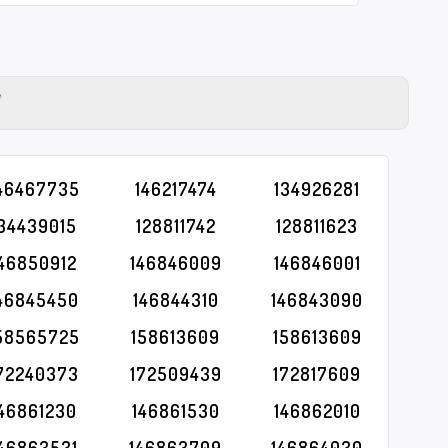
Y
46467735
146217474
134926281
134439015
128811742
128811623
146850912
146846009
146846001
46845450
146844310
146843090
58565725
158613609
158613609
72240373
172509439
172817609
146861230
146861530
146862010