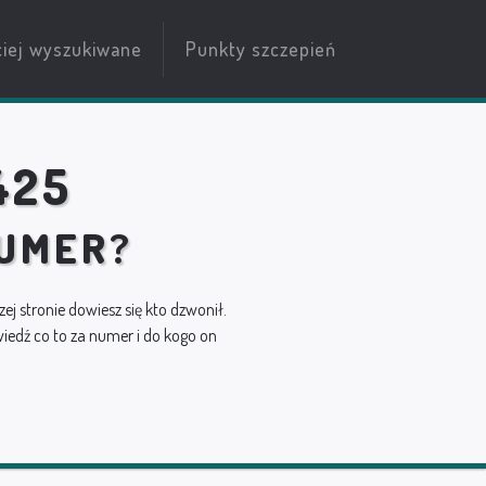
ciej wyszukiwane
Punkty szczepień
425
NUMER?
zej stronie dowiesz się kto dzwonił.
edź co to za numer i do kogo on