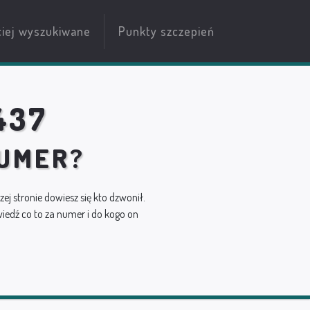
ciej wyszukiwane
Punkty szczepień
437
NUMER?
szej stronie dowiesz się kto dzwonił.
edź co to za numer i do kogo on