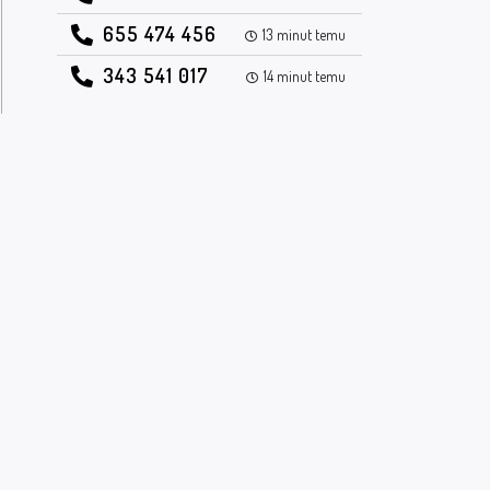
655 474 456
13 minut temu
343 541 017
14 minut temu