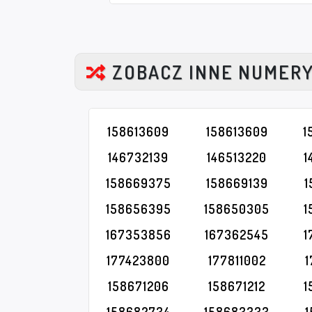
ZOBACZ INNE NUMER
158613609
158613609
1
146732139
146513220
1
158669375
158669139
1
158656395
158650305
1
167353856
167362545
1
177423800
177811002
158671206
158671212
1