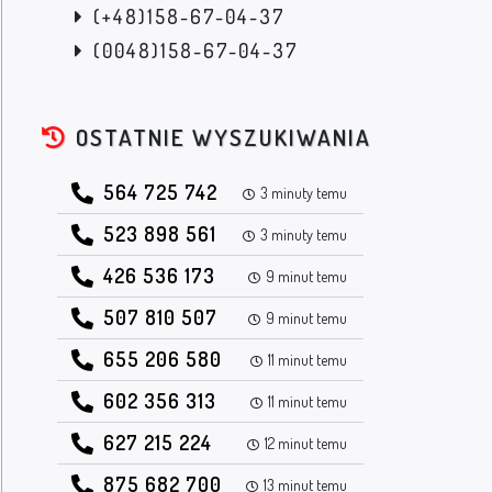
(+48)158-67-04-37
(0048)158-67-04-37
OSTATNIE WYSZUKIWANIA
564 725 742
3 minuty temu
523 898 561
3 minuty temu
426 536 173
9 minut temu
507 810 507
9 minut temu
655 206 580
11 minut temu
602 356 313
11 minut temu
627 215 224
12 minut temu
875 682 700
13 minut temu