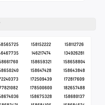
Y
58565725
158152222
158112726
46467735
146217474
134926281
58661760
158659321
158658804
58650240
158647428
158643848
72240373
172509439
172817609
177821082
178500600
182657488
58674036
158675328
158680137