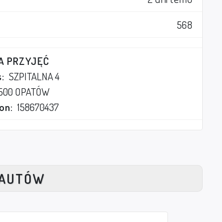
568
A PRZYJĘĆ
:
SZPITALNA 4
500 OPATÓW
on:
158670437
NAUTÓW