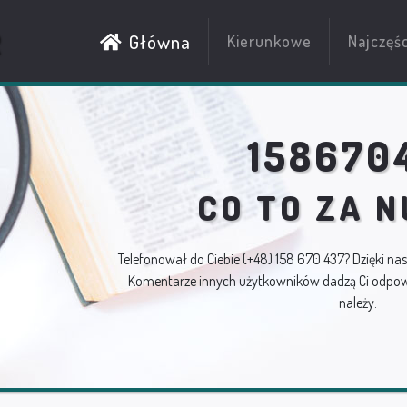
R
Główna
Kierunkowe
Najczęś
158670
CO TO ZA 
Telefonował do Ciebie
(+48) 158 670 437
? Dzięki na
Komentarze innych użytkowników dadzą Ci odpowi
należy.